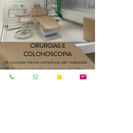
CIRURGIAS E
COLONOSCOPIA
As cirurgias menos complexas são realizadas
em hospitais privados em regime de “day-
clinic” (menor tempo de internação),
podendo ser através de internações
particulares ou convênios conforme a opção
do paciente, sempre prezando pela
segurança e acompanhamento por equipe
de anestesiologia.