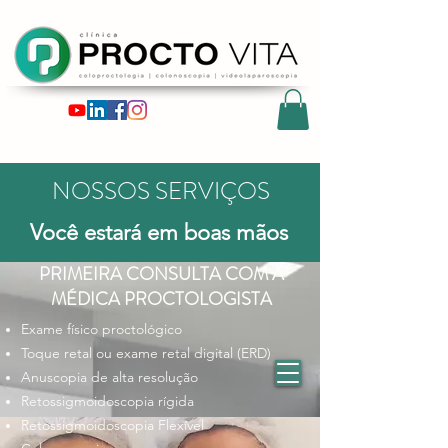
NOSSOS SERVIÇOS
Você estará em boas mãos
PRIMEIRA CONSULTA COM A
MÉDICA PROCTOLOGISTA
Exame físico proctológico
Toque retal ou exame retal digital (ERD)
Anuscopia de alta resolução
Retossigmoidoscopia rígida
Retossigmoidoscopia Flexível