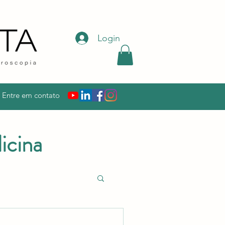
Login
Entre em contato
icina
AIS
FISSURA