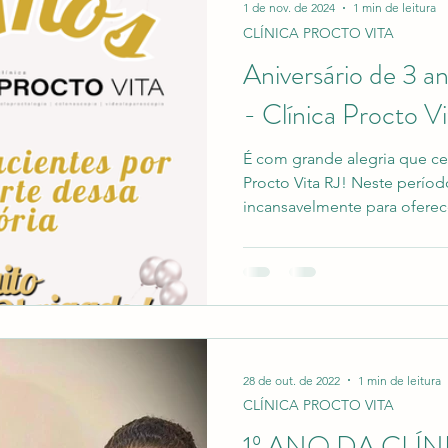
1 de nov. de 2024
1 min de leitura
CLÍNICA PROCTO VITA
NICA PROCTO VITA
SAÚDE
ANUSCOPIA
Aniversário de 3 
- Clínica Procto Vi
É com grande alegria que celebramos 3 anos da Clínica
Procto Vita RJ! Neste perío
incansavelmente para ofere
cuidado a cada um de vocês
promover saúde e bem-estar, 
resultados desse esforço. Go
oportunidade para agradece
pacientes pela confiança de
Vocês são a razão pela qual
todos os d
28 de out. de 2022
1 min de leitura
CLÍNICA PROCTO VITA
1º ANO DA CLÍ