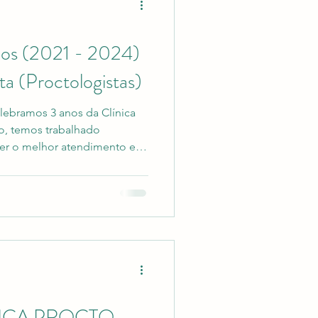
anos (2021 - 2024)
ta (Proctologistas)
do, temos trabalhado
cer o melhor atendimento e
. Nossa missão sempre foi
e é gratificante ver os
staríamos de aproveitar essa
r a todos os nossos
positada em nossa equipe.
 continuamos a nos dedicar
NICA PROCTO