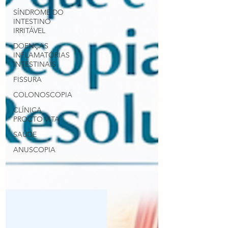
SÍNDROME DO
INTESTINO
IRRITÁVEL
DOENÇAS
INFLAMATÓRIAS
INTESTINAIS
FISSURA
COLONOSCOPIA
CLÍNICA
PROCTO VITA
SAÚDE
ANUSCOPIA